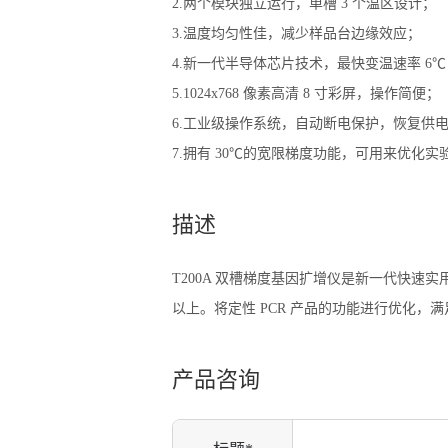
2.两个模块独立运行，单槽 3 个温区设计；
3.温度均匀性佳，减少样品台边缘效应；
4.新一代半导体芯片技术，最快变温速率 6℃ /
5.1024x768 像素高清 8 寸彩屏，操作简便；
6.工业级操作系统，自动断电保护，恢复供
7.拥有 30℃的宽限梯度功能，可用来优化
描述
T200A 双槽梯度基因扩增仪是新一代快速
以上。将定性 PCR 产品的功能进行优化，
产品咨询